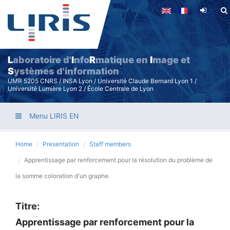
Skip
to
main
content
L
aboratoire d'
I
nfo
R
matique en
I
mage et
S
ystèmes d'information
UMR 5205 CNRS / INSA Lyon / Université Claude Bernard Lyon 1 /
Université Lumière Lyon 2 / École Centrale de Lyon
Menu LIRIS EN
Home
Presentation
Staff members
Apprentissage par renforcement pour la résolution du problème de
la somme coloration d'un graphe.
Titre:
Apprentissage par renforcement pour la