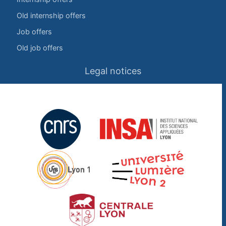
Old internship offers
Job offers
Old job offers
Legal notices