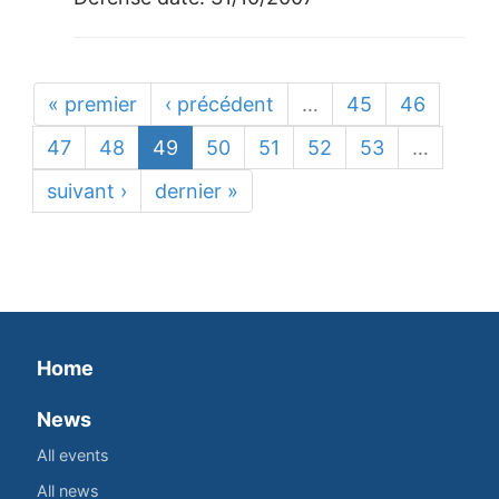
« premier
‹ précédent
…
45
46
47
48
49
50
51
52
53
…
suivant ›
dernier »
Home
News
All events
All news