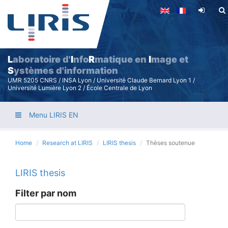
Skip
to
main
content
L
aboratoire d'
I
nfo
R
matique en
I
mage et
S
ystèmes d'information
UMR 5205 CNRS / INSA Lyon / Université Claude Bernard Lyon 1 /
Université Lumière Lyon 2 / École Centrale de Lyon
Menu LIRIS EN
Home
Research at LIRIS
LIRIS thesis
Thèses soutenue
LIRIS thesis
Filter par nom