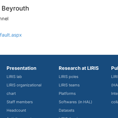
à Beyrouth
onnel
fault.aspx
Presentation
Research at LIRIS
Pu
LIRIS lab
LIRIS poles
LIR
LIRIS organizational
LIRIS teams
(HA
chart
Platforms
Inte
Staff members
Softwares (in HAL)
col
Headcount
Datasets