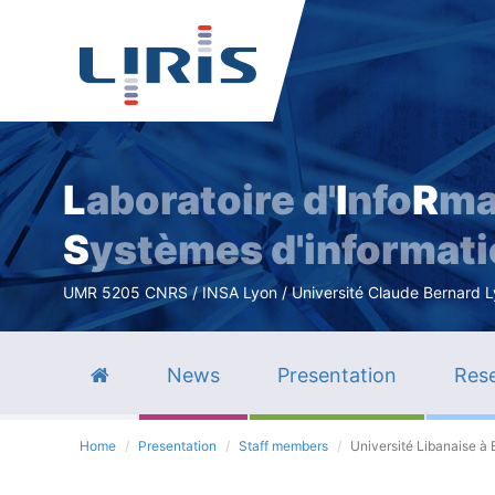
L
aboratoire d'
I
nfo
R
ma
S
ystèmes d'informat
UMR 5205 CNRS / INSA Lyon / Université Claude Bernard Lyo
News
Presentation
Rese
Home
Presentation
Staff members
Université Libanaise à