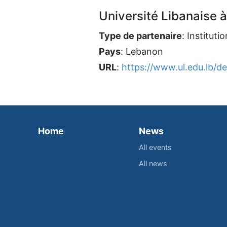
Université Libanaise 
Type de partenaire
: Instituti
Pays
: Lebanon
URL
:
https://www.ul.edu.lb/de
Home
News
All events
All news