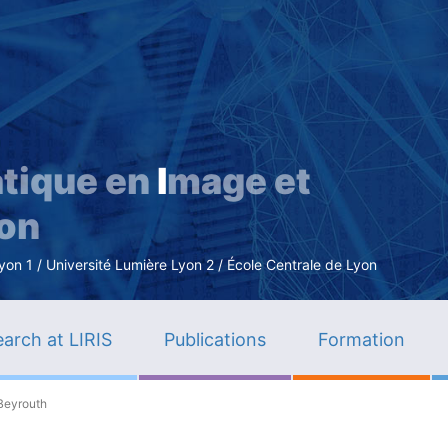
Skip
to
main
content
tique en
I
mage et
ion
n 1 / Université Lumière Lyon 2 / École Centrale de Lyon
arch at LIRIS
Publications
Formation
 Beyrouth