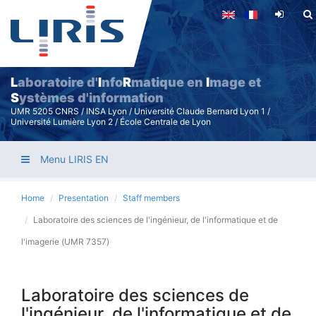
Skip
to
main
content
L
aboratoire d'
I
nfo
R
matique en
I
mage et
S
ystèmes d'information
UMR 5205 CNRS / INSA Lyon / Université Claude Bernard Lyon 1 /
Université Lumière Lyon 2 / École Centrale de Lyon
Menu LIRIS EN
Home
Presentation
Staff members
Laboratoire des sciences de l'ingénieur, de l'informatique et de
l'imagerie (UMR 7357)
Laboratoire des sciences de
l'ingénieur, de l'informatique et de