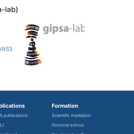
a-lab)
ANS3
blications
Formation
IS publications
Scientific mediation
L)
Doctoral school