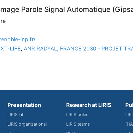
Image Parole Signal Automatique (Gips
ire
enoble-inp.fr/
XT-LIFE
,
ANR RADYAL
,
FRANCE 2030 - PROJET TR
Presentation
Research at LIRIS
Pu
LIRIS lab
LIRIS poles
LIR
LIRIS organizational
LIRIS teams
(HA