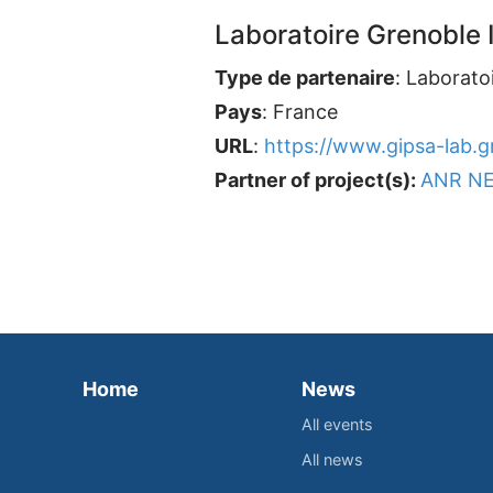
Laboratoire Grenoble 
Type de partenaire
: Laborato
Pays
: France
URL
:
https://www.gipsa-lab.gr
Partner of project(s):
ANR NE
Home
News
All events
All news