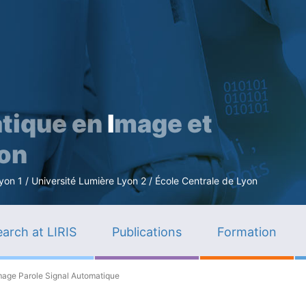
Skip
to
main
content
tique en
I
mage et
ion
n 1 / Université Lumière Lyon 2 / École Centrale de Lyon
arch at LIRIS
Publications
Formation
mage Parole Signal Automatique