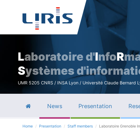
L
aboratoire d'
I
nfo
R
ma
S
ystèmes d'informat
UMR 5205 CNRS / INSA Lyon / Université Claude Bernard Lyo
News
Presentation
Rese
Home
Presentation
Staff members
Laboratoire Grenoble I