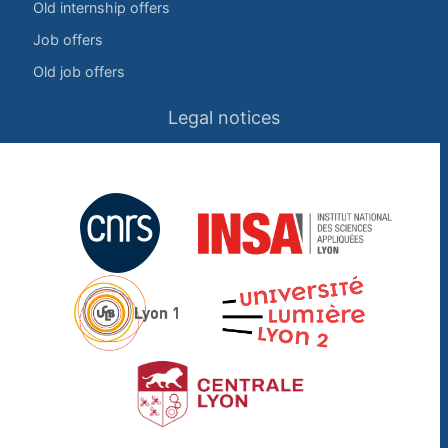
Old internship offers
Job offers
Old job offers
Legal notices