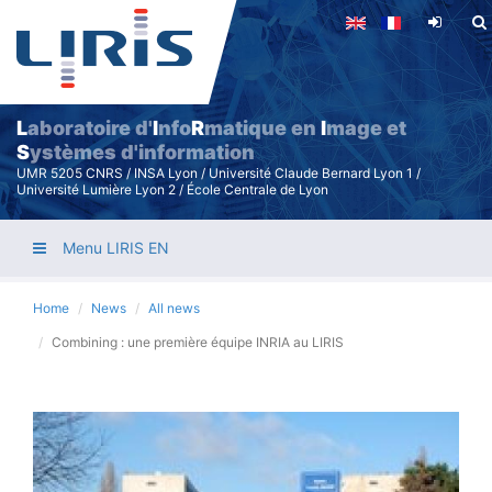
Skip
to
main
content
L
aboratoire d'
I
nfo
R
matique en
I
mage et
S
ystèmes d'information
UMR 5205 CNRS / INSA Lyon / Université Claude Bernard Lyon 1 /
Université Lumière Lyon 2 / École Centrale de Lyon
Menu LIRIS EN
Home
News
All news
Combining : une première équipe INRIA au LIRIS