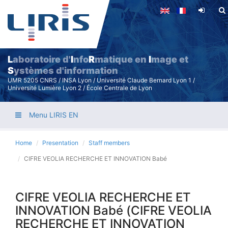
Skip
to
main
content
L
aboratoire d'
I
nfo
R
matique en
I
mage et
S
ystèmes d'information
UMR 5205 CNRS / INSA Lyon / Université Claude Bernard Lyon 1 /
Université Lumière Lyon 2 / École Centrale de Lyon
Menu LIRIS EN
Home
Presentation
Staff members
CIFRE VEOLIA RECHERCHE ET INNOVATION Babé
CIFRE VEOLIA RECHERCHE ET
INNOVATION Babé (CIFRE VEOLIA
RECHERCHE ET INNOVATION