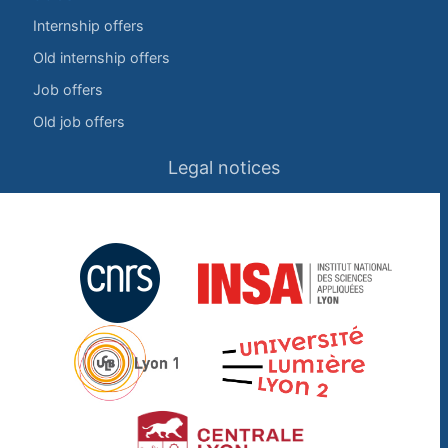
Internship offers
Old internship offers
Job offers
Old job offers
Legal notices