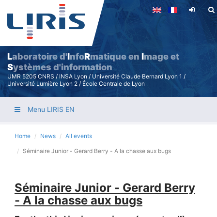
Skip
to
main
content
L
aboratoire d'
I
nfo
R
matique en
I
mage et
S
ystèmes d'information
UMR 5205 CNRS / INSA Lyon / Université Claude Bernard Lyon 1 /
Université Lumière Lyon 2 / École Centrale de Lyon
Menu LIRIS EN
Home
News
All events
Séminaire Junior - Gerard Berry - A la chasse aux bugs
Séminaire Junior - Gerard Berry
- A la chasse aux bugs