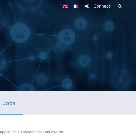
Connect
Jobs
appliquée au réglage postural cycliste