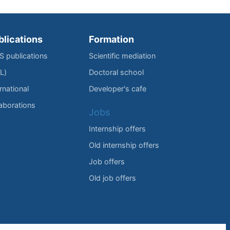
blications
Formation
IS publications
Scientific mediation
L)
Doctoral school
rnational
Developer's cafe
laborations
Jobs
Internship offers
Old internship offers
Job offers
Old job offers