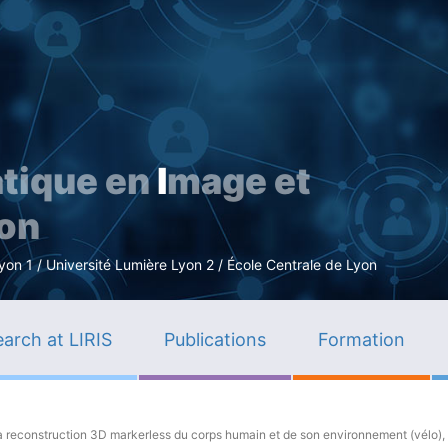
Skip
to
main
content
tique en
I
mage et
ion
n 1 / Université Lumière Lyon 2 / École Centrale de Lyon
arch at LIRIS
Publications
Formation
a reconstruction 3D markerless du corps humain et de son environnement (vélo), 