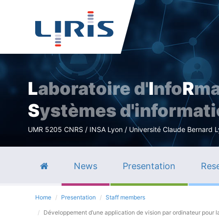
L
aboratoire d'
I
nfo
R
ma
S
ystèmes d'informat
UMR 5205 CNRS / INSA Lyon / Université Claude Bernard Lyo
News
Presentation
Rese
Home
Presentation
Staff members
Développement d’une application de vision par ordinateur pour l