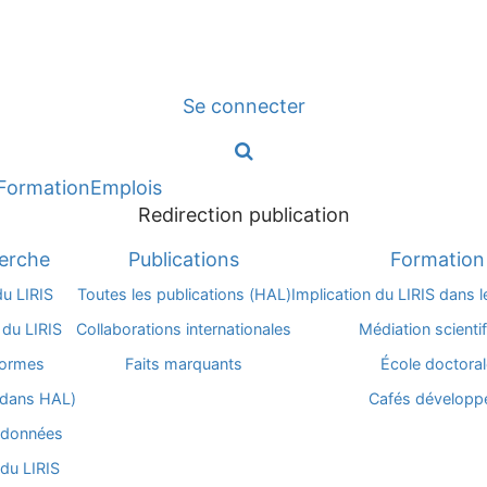
Aller
au
contenu
Se connecter
principal
Formation
Emplois
Redirection publication
erche
Publications
Formation
du LIRIS
Toutes les publications (HAL)
Implication du LIRIS dans 
 du LIRIS
Collaborations internationales
Médiation scienti
formes
Faits marquants
École doctoral
 (dans HAL)
Cafés développ
 données
du LIRIS