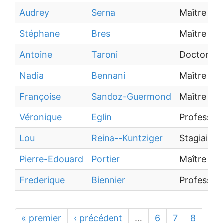
Audrey
Serna
Maître de
Stéphane
Bres
Maître de
Antoine
Taroni
Doctorant
Nadia
Bennani
Maître de
Françoise
Sandoz-Guermond
Maître de
Véronique
Eglin
Professeur
Lou
Reina--Kuntziger
Stagiaire
Pierre-Edouard
Portier
Maître de 
Frederique
Biennier
Professeur
« premier
‹ précédent
…
6
7
8