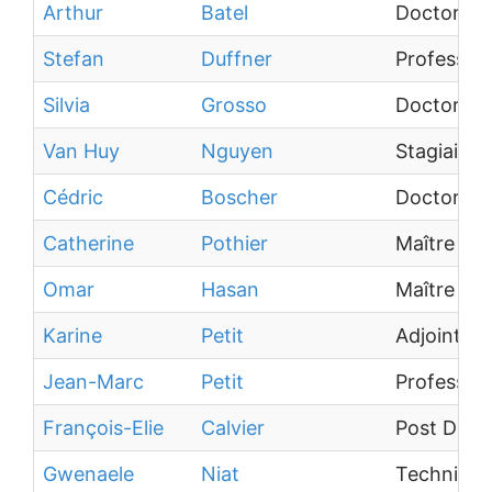
Arthur
Batel
Doctorant
Stefan
Duffner
Professeur
Silvia
Grosso
Doctorant
Van Huy
Nguyen
Stagiaire
Cédric
Boscher
Doctorant
Catherine
Pothier
Maître de
Omar
Hasan
Maître de
Karine
Petit
Adjoint Ad
Jean-Marc
Petit
Professeur
François-Elie
Calvier
Post Doct
Gwenaele
Niat
Technicie