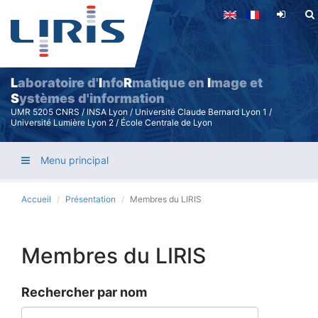
Aller
au
contenu
principal
L
aboratoire d'
I
nfo
R
matique en
I
mage et
S
ystèmes d'information
UMR 5205 CNRS / INSA Lyon / Université Claude Bernard Lyon 1 /
Université Lumière Lyon 2 / École Centrale de Lyon
Menu principal
Accueil
Présentation
Membres du LIRIS
Membres du LIRIS
Rechercher par nom