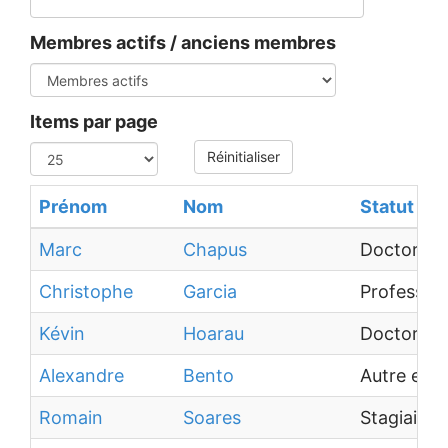
Membres actifs / anciens membres
Items par page
Réinitialiser
Prénom
Nom
Statut
Marc
Chapus
Doctorant
Christophe
Garcia
Professeur
Kévin
Hoarau
Doctorant
Alexandre
Bento
Autre ens
Romain
Soares
Stagiaire