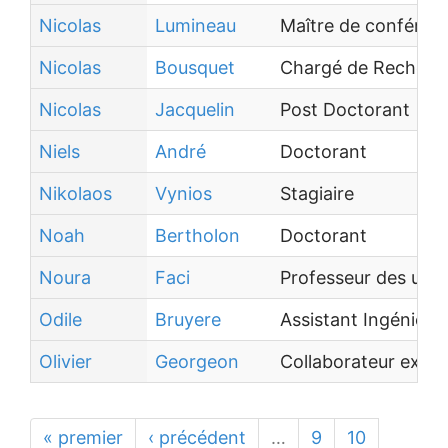
Nicolas
Lumineau
Maître de conféren
Nicolas
Bousquet
Chargé de Recherc
Nicolas
Jacquelin
Post Doctorant
Niels
André
Doctorant
Nikolaos
Vynios
Stagiaire
Noah
Bertholon
Doctorant
Noura
Faci
Professeur des univ
Odile
Bruyere
Assistant Ingénieur
Olivier
Georgeon
Collaborateur extér
« premier
‹ précédent
…
9
10