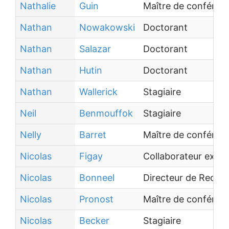
Nathalie
Guin
Maître de conféren
Nathan
Nowakowski
Doctorant
Nathan
Salazar
Doctorant
Nathan
Hutin
Doctorant
Nathan
Wallerick
Stagiaire
Neil
Benmouffok
Stagiaire
Nelly
Barret
Maître de conféren
Nicolas
Figay
Collaborateur extér
Nicolas
Bonneel
Directeur de Reche
Nicolas
Pronost
Maître de conféren
Nicolas
Becker
Stagiaire