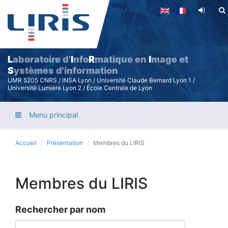
Aller
au
contenu
principal
L
aboratoire d'
I
nfo
R
matique en
I
mage et
S
ystèmes d'information
UMR 5205 CNRS / INSA Lyon / Université Claude Bernard Lyon 1 /
Université Lumière Lyon 2 / École Centrale de Lyon
Menu principal
Accueil
Présentation
Membres du LIRIS
Membres du LIRIS
Rechercher par nom