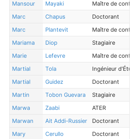
Mansour
Mayaki
Maître de confér
Marc
Chapus
Doctorant
Marc
Plantevit
Maître de confére
Mariama
Diop
Stagiaire
Marie
Lefevre
Maître de confér
Martial
Tola
Ingénieur d'Étude
Martial
Guidez
Doctorant
Martin
Tobon Guevara
Stagiaire
Marwa
Zaabi
ATER
Marwan
Ait Addi-Russier
Doctorant
Mary
Cerullo
Doctorant