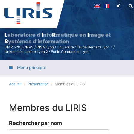
Aller
au
contenu
principal
L
aboratoire d'
I
nfo
R
matique en
I
mage et
S
ystèmes d'information
UMR 5205 CNRS / INSA Lyon / Université Claude Bernard Lyon 1 /
Université Lumière Lyon 2 / École Centrale de Lyon
Menu principal
Accueil
Présentation
Membres du LIRIS
Membres du LIRIS
Rechercher par nom