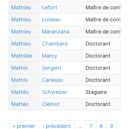
Mathieu
Lefort
Maître de confér
Mathieu
Loiseau
Maître de confér
Mathieu
Maranzana
Maître de confér
Mathieu
Chambard
Doctorant
Mathilde
Marcy
Doctorant
Mathis
Sergent
Doctorant
Mathis
Carlesso
Doctorant
Mattéo
Schweizer
Stagiaire
Mattéo
Clémot
Doctorant
« premier
‹ précédent
…
7
8
9