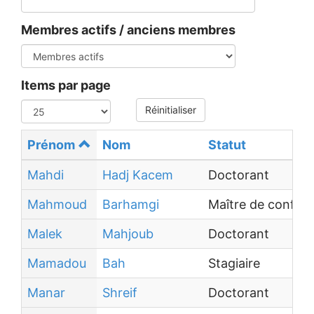
Membres actifs / anciens membres
Items par page
Réinitialiser
Prénom
Nom
Statut
Mahdi
Hadj Kacem
Doctorant
Mahmoud
Barhamgi
Maître de confére
Malek
Mahjoub
Doctorant
Mamadou
Bah
Stagiaire
Manar
Shreif
Doctorant