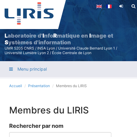
Aller
au
contenu
principal
L
aboratoire d'
I
nfo
R
matique en
I
mage et
S
ystèmes d'information
UMR 5205 CNRS / INSA Lyon / Université Claude Bernard Lyon 1 /
Université Lumière Lyon 2 / École Centrale de Lyon
Menu principal
Accueil
Présentation
Membres du LIRIS
Membres du LIRIS
Rechercher par nom