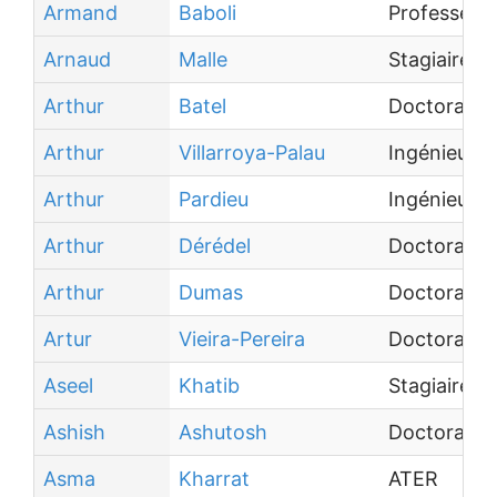
Armand
Baboli
Professeur 
Arnaud
Malle
Stagiaire
Arthur
Batel
Doctorant
Arthur
Villarroya-Palau
Ingénieur d
Arthur
Pardieu
Ingénieur d
Arthur
Dérédel
Doctorant
Arthur
Dumas
Doctorant
Artur
Vieira-Pereira
Doctorant
Aseel
Khatib
Stagiaire
Ashish
Ashutosh
Doctorant
Asma
Kharrat
ATER