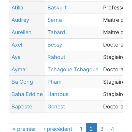
Atilla
Baskurt
Professeur 
Audrey
Serna
Maître de 
Aurélien
Tabard
Maître de 
Axel
Bessy
Doctorant
Aya
Rahouti
Stagiaire
Aymar
Tchagoue Tchagoue
Doctorant
Ba Cong
Pham
Stagiaire
Baha Eddine
Hantous
Stagiaire
Baptiste
Genest
Doctorant
« premier
‹ précédent
1
2
3
4