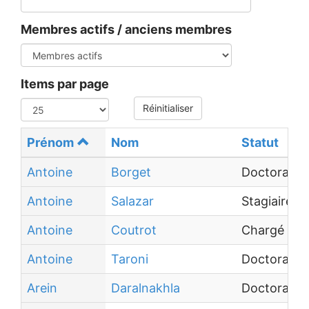
Membres actifs / anciens membres
Items par page
Réinitialiser
Prénom
Nom
Statut
Antoine
Borget
Doctorant
Antoine
Salazar
Stagiaire
Antoine
Coutrot
Chargé de 
Antoine
Taroni
Doctorant
Arein
Daralnakhla
Doctorant