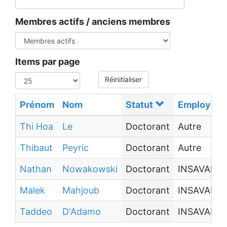
Membres actifs / anciens membres
Items par page
Réinitialiser
Prénom
Nom
Statut
Employeur
Thi Hoa
Le
Doctorant
Autre
Thibaut
Peyric
Doctorant
Autre
Nathan
Nowakowski
Doctorant
INSAVALO
Malek
Mahjoub
Doctorant
INSAVALO
Taddeo
D'Adamo
Doctorant
INSAVALO