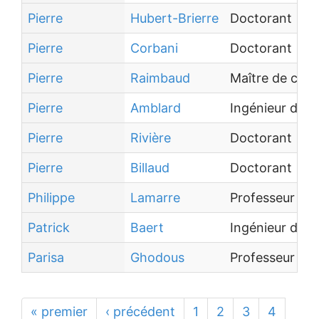
Pierre
Hubert-Brierre
Doctorant
Pierre
Corbani
Doctorant
Pierre
Raimbaud
Maître de con
Pierre
Amblard
Ingénieur d'Ét
Pierre
Rivière
Doctorant
Pierre
Billaud
Doctorant
Philippe
Lamarre
Professeur des
Patrick
Baert
Ingénieur de 
Parisa
Ghodous
Professeur des
« premier
‹ précédent
1
2
3
4