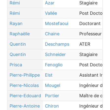
Rémi
Azar
Stagiaire
Rémi
Vallée
Post Doctoran
Rayan
Mostefaoui
Doctorant
Raphaëlle
Chaine
Professeur des
Quentin
Deschamps
ATER
Quentin
Schneider
Stagiaire
Prisca
Fenoglio
Post Doctoran
Pierre-Philippe
Elst
Assistant Ingé
Pierre-Nicolas
Mougel
Ingénieur de 
Pierre-Edouard
Portier
Maître de conf
Pierre-Antoine
Chiron
Ingénieur d'Ét