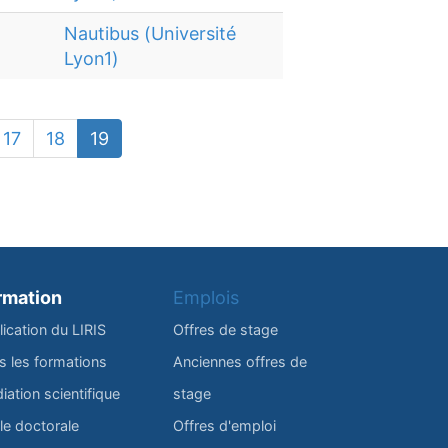
Nautibus (Université
Lyon1)
17
18
19
rmation
Emplois
lication du LIRIS
Offres de stage
s les formations
Anciennes offres de
iation scientifique
stage
le doctorale
Offres d'emploi