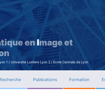
Aller
au
contenu
principal
tique en
I
mage et
ion
n 1 / Université Lumière Lyon 2 / École Centrale de Lyon
Recherche
Publications
Formation
E