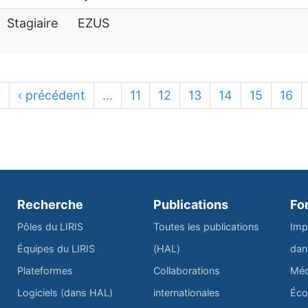
Stagiaire
EZUS
r
‹ précédent
…
11
12
13
14
15
16
Recherche
Publications
Fo
Pôles du LIRIS
Toutes les publications
Imp
Équipes du LIRIS
(HAL)
dan
Plateformes
Collaborations
Méd
Logiciels (dans HAL)
internationales
Éco