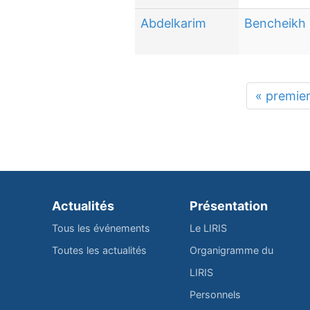
Abdelkarim
Bencheikh
« premie
Actualités
Présentation
Tous les événements
Le LIRIS
Toutes les actualités
Organigramme du
LIRIS
Personnels