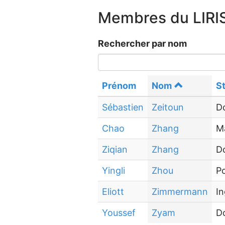
Membres du LIRI
Rechercher par nom
Prénom
Nom
St
Sébastien
Zeitoun
D
Chao
Zhang
M
Ziqian
Zhang
D
Yingli
Zhou
P
Eliott
Zimmermann
In
Youssef
Zyam
D