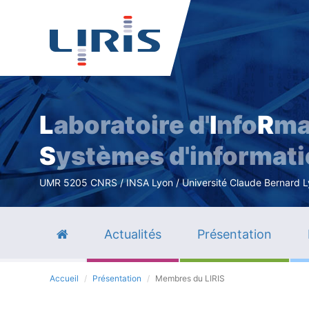
L
aboratoire d'
I
nfo
R
ma
S
ystèmes d'informat
UMR 5205 CNRS / INSA Lyon / Université Claude Bernard Lyo
Actualités
Présentation
Accueil
Présentation
Membres du LIRIS