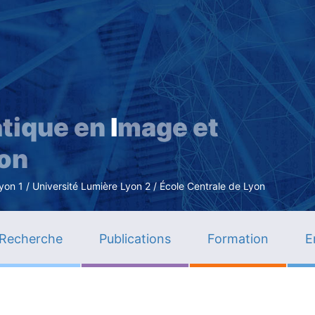
Aller
au
contenu
principal
tique en
I
mage et
ion
n 1 / Université Lumière Lyon 2 / École Centrale de Lyon
Recherche
Publications
Formation
E