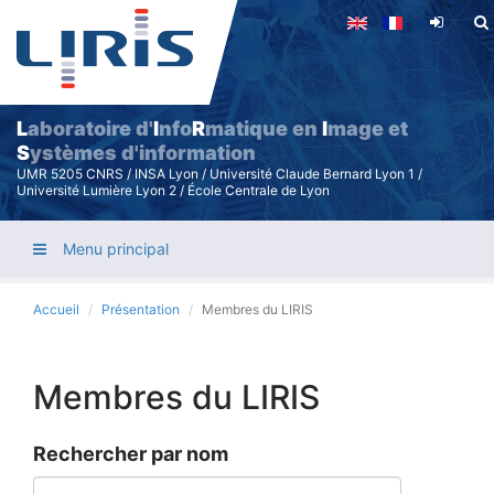
Aller
au
contenu
principal
L
aboratoire d'
I
nfo
R
matique en
I
mage et
S
ystèmes d'information
UMR 5205 CNRS / INSA Lyon / Université Claude Bernard Lyon 1 /
Université Lumière Lyon 2 / École Centrale de Lyon
Menu principal
Accueil
Présentation
Membres du LIRIS
Membres du LIRIS
Rechercher par nom