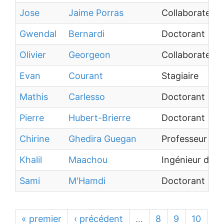
Jose
Jaime Porras
Collaborateur 
Gwendal
Bernardi
Doctorant
Olivier
Georgeon
Collaborateur 
Evan
Courant
Stagiaire
Mathis
Carlesso
Doctorant
Pierre
Hubert-Brierre
Doctorant
Chirine
Ghedira Guegan
Professeur des
Khalil
Maachou
Ingénieur de 
Sami
M'Hamdi
Doctorant
« premier
‹ précédent
…
8
9
10