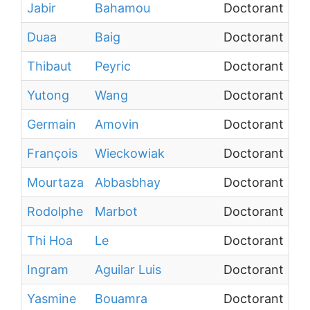
Jabir
Bahamou
Doctorant
Duaa
Baig
Doctorant
Thibaut
Peyric
Doctorant
Yutong
Wang
Doctorant
Germain
Amovin
Doctorant
François
Wieckowiak
Doctorant
Mourtaza
Abbasbhay
Doctorant
Rodolphe
Marbot
Doctorant
Thi Hoa
Le
Doctorant
Ingram
Aguilar Luis
Doctorant
Yasmine
Bouamra
Doctorant