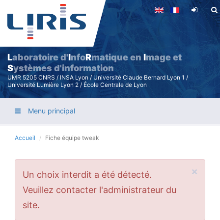
Aller
au
contenu
principal
L
aboratoire d'
I
nfo
R
matique en
I
mage et
S
ystèmes d'information
UMR 5205 CNRS / INSA Lyon / Université Claude Bernard Lyon 1 /
Université Lumière Lyon 2 / École Centrale de Lyon
Menu principal
Accueil
Fiche équipe tweak
×
Message
Un choix interdit a été détecté.
d'erreur
Veuillez contacter l'administrateur du
site.