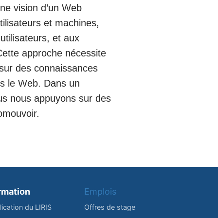
une vision d’un Web
ilisateurs et machines,
tilisateurs, et aux
. Cette approche nécessite
 sur des connaissances
ers le Web. Dans un
ous nous appuyons sur des
omouvoir.
rmation
Emplois
lication du LIRIS
Offres de stage