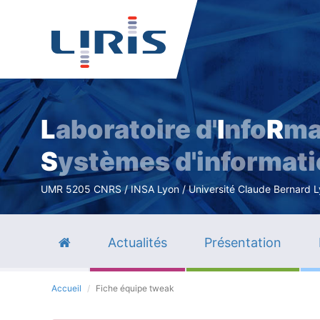
L
aboratoire d'
I
nfo
R
ma
S
ystèmes d'informat
UMR 5205 CNRS / INSA Lyon / Université Claude Bernard Lyo
Actualités
Présentation
Accueil
Fiche équipe tweak