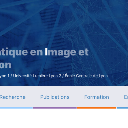
Aller
au
contenu
principal
tique en
I
mage et
ion
n 1 / Université Lumière Lyon 2 / École Centrale de Lyon
Recherche
Publications
Formation
E