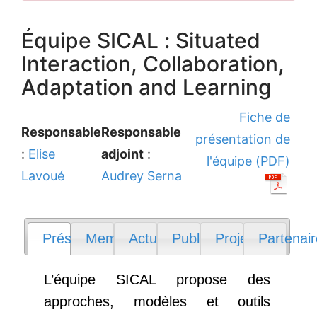
Équipe SICAL : Situated
Interaction, Collaboration,
Adaptation and Learning
Fiche de
Responsable
Responsable
présentation de
:
Elise
adjoint
:
l'équipe (PDF)
Lavoué
Audrey Serna
Présentation
Membres
Actualités
Publications
Projets
Partenai
L’équipe SICAL propose des
approches, modèles et outils