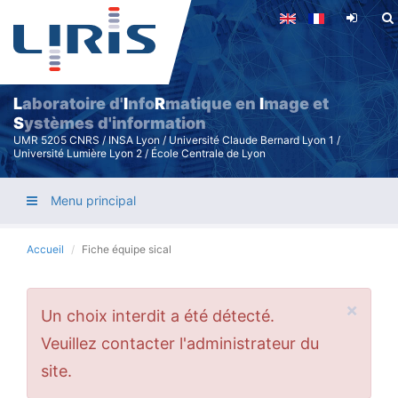
Aller
au
contenu
principal
L
aboratoire d'
I
nfo
R
matique en
I
mage et
S
ystèmes d'information
UMR 5205 CNRS / INSA Lyon / Université Claude Bernard Lyon 1 /
Université Lumière Lyon 2 / École Centrale de Lyon
Menu principal
Accueil
Fiche équipe sical
×
Message
Un choix interdit a été détecté.
d'erreur
Veuillez contacter l'administrateur du
site.