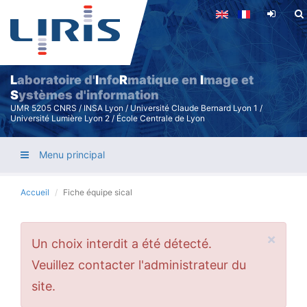
Aller
au
contenu
principal
L
aboratoire d'
I
nfo
R
matique en
I
mage et
S
ystèmes d'information
UMR 5205 CNRS / INSA Lyon / Université Claude Bernard Lyon 1 /
Université Lumière Lyon 2 / École Centrale de Lyon
Menu principal
Accueil
Fiche équipe sical
×
Message
Un choix interdit a été détecté.
d'erreur
Veuillez contacter l'administrateur du
site.