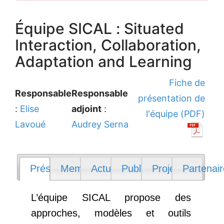
Équipe SICAL : Situated
Interaction, Collaboration,
Adaptation and Learning
Fiche de
Responsable
Responsable
présentation de
:
Elise
adjoint
:
l'équipe (PDF)
Lavoué
Audrey Serna
Présentation
Membres
Actualités
Publications
Projets
Partenai
L’équipe SICAL propose des
approches, modèles et outils