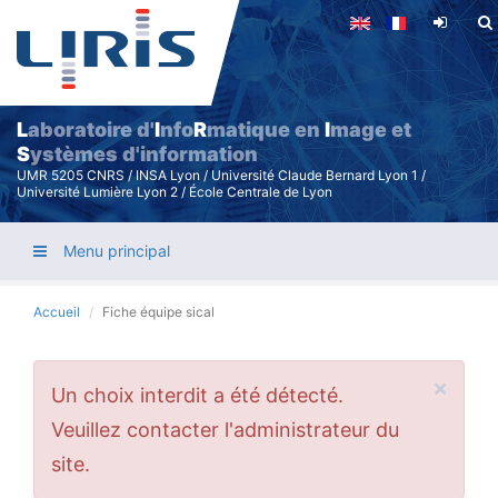
Aller
au
contenu
principal
L
aboratoire d'
I
nfo
R
matique en
I
mage et
S
ystèmes d'information
UMR 5205 CNRS / INSA Lyon / Université Claude Bernard Lyon 1 /
Université Lumière Lyon 2 / École Centrale de Lyon
Menu principal
Accueil
Fiche équipe sical
×
Message
Un choix interdit a été détecté.
d'erreur
Veuillez contacter l'administrateur du
site.