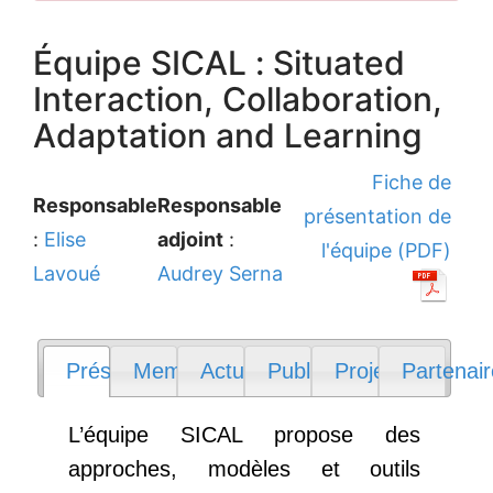
Équipe SICAL : Situated
Interaction, Collaboration,
Adaptation and Learning
Fiche de
Responsable
Responsable
présentation de
:
Elise
adjoint
:
l'équipe (PDF)
Lavoué
Audrey Serna
Présentation
Membres
Actualités
Publications
Projets
Partenai
L’équipe SICAL propose des
approches, modèles et outils