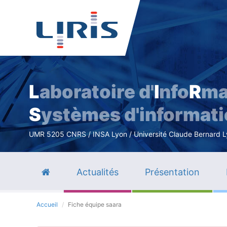
L
aboratoire d'
I
nfo
R
ma
S
ystèmes d'informat
UMR 5205 CNRS / INSA Lyon / Université Claude Bernard Lyo
Actualités
Présentation
Accueil
Fiche équipe saara