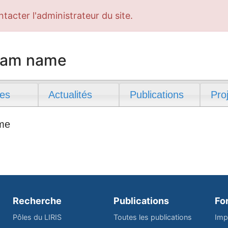
ntacter l'administrateur du site.
team name
es
Actualités
Publications
Pro
ame
Recherche
Publications
Fo
Pôles du LIRIS
Toutes les publications
Imp