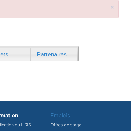
×
jets
Partenaires
rmation
Emplois
lication du LIRIS
Offres de stage