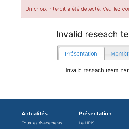
Message
Un choix interdit a été détecté. Veuillez co
d'erreur
Invalid reseach 
Présentation
Membr
Invalid reseach team n
Actualités
Présentation
Tous les événements
Le LIRIS