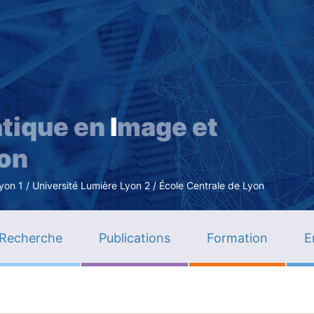
Aller
au
contenu
principal
tique en
I
mage et
ion
n 1 / Université Lumière Lyon 2 / École Centrale de Lyon
Recherche
Publications
Formation
E