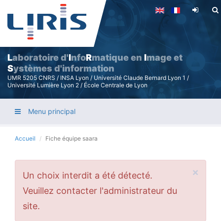
Aller
au
contenu
principal
L
aboratoire d'
I
nfo
R
matique en
I
mage et
S
ystèmes d'information
UMR 5205 CNRS / INSA Lyon / Université Claude Bernard Lyon 1 /
Université Lumière Lyon 2 / École Centrale de Lyon
Menu principal
Accueil
Fiche équipe saara
×
Message
Un choix interdit a été détecté.
d'erreur
Veuillez contacter l'administrateur du
site.