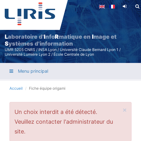
Aller
au
contenu
principal
L
aboratoire d'
I
nfo
R
matique en
I
mage et
S
ystèmes d'information
UMR 5205 CNRS / INSA Lyon / Université Claude Bernard Lyon 1 /
Université Lumière Lyon 2 / École Centrale de Lyon
Menu principal
Accueil
Fiche équipe origami
×
Message
Un choix interdit a été détecté.
d'erreur
Veuillez contacter l'administrateur du
site.