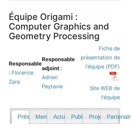
Équipe Origami :
Computer Graphics and
Geometry Processing
Fiche de
présentation de
Responsable
Responsable
l'équipe (PDF)
adjoint
:
:
Florence
Adrien
Zara
Peytavie
Site WEB de
l'équipe
Présentation
Membres
Actualités
Publications
Projets
Partenai