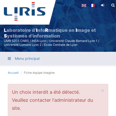
Aller
au
contenu
principal
L
aboratoire d'
I
nfo
R
matique en
I
mage et
S
ystèmes d'information
UMR 5205 CNRS / INSA Lyon / Université Claude Bernard Lyon 1 /
Université Lumière Lyon 2 / École Centrale de Lyon
Menu principal
Accueil
Fiche équipe imagine
×
Message
Un choix interdit a été détecté.
d'erreur
Veuillez contacter l'administrateur du
site.