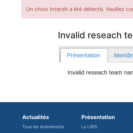
Message
Un choix interdit a été détecté. Veuillez co
d'erreur
Invalid reseach 
Présentation
Membr
Invalid reseach team n
Actualités
Présentation
Tous les événements
Le LIRIS