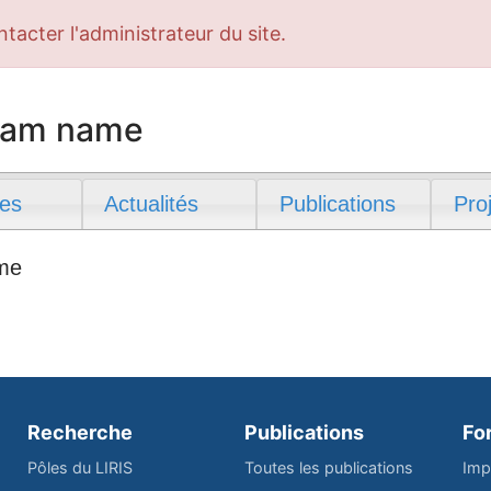
ntacter l'administrateur du site.
team name
es
Actualités
Publications
Pro
ame
Recherche
Publications
Fo
Pôles du LIRIS
Toutes les publications
Imp