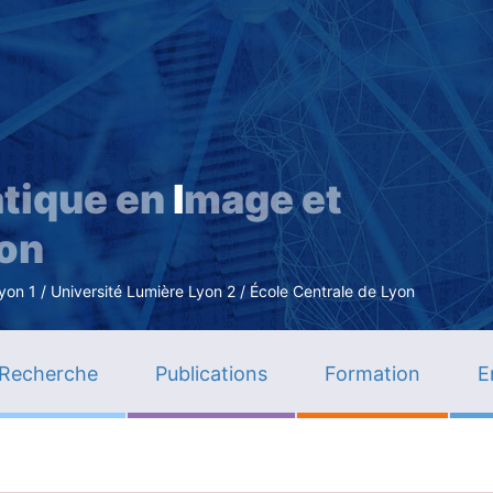
Aller
au
contenu
principal
tique en
I
mage et
ion
n 1 / Université Lumière Lyon 2 / École Centrale de Lyon
Recherche
Publications
Formation
E