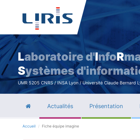
L
aboratoire d'
I
nfo
R
ma
S
ystèmes d'informat
UMR 5205 CNRS / INSA Lyon / Université Claude Bernard Lyo
Actualités
Présentation
Accueil
Fiche équipe imagine