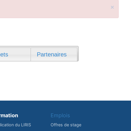
×
jets
Partenaires
rmation
Emplois
lication du LIRIS
Offres de stage