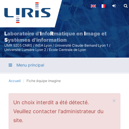
Aller
au
contenu
principal
L
aboratoire d'
I
nfo
R
matique en
I
mage et
S
ystèmes d'information
UMR 5205 CNRS / INSA Lyon / Université Claude Bernard Lyon 1 /
Université Lumière Lyon 2 / École Centrale de Lyon
Menu principal
Accueil
Fiche équipe imagine
×
Message
Un choix interdit a été détecté.
d'erreur
Veuillez contacter l'administrateur du
site.