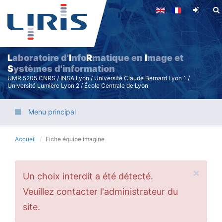
Aller
au
contenu
principal
L
aboratoire d'
I
nfo
R
matique en
I
mage et
S
ystèmes d'information
UMR 5205 CNRS / INSA Lyon / Université Claude Bernard Lyon 1 /
Université Lumière Lyon 2 / École Centrale de Lyon
Menu principal
Accueil
Fiche équipe imagine
×
Message
Un choix interdit a été détecté.
d'erreur
Veuillez contacter l'administrateur du
site.