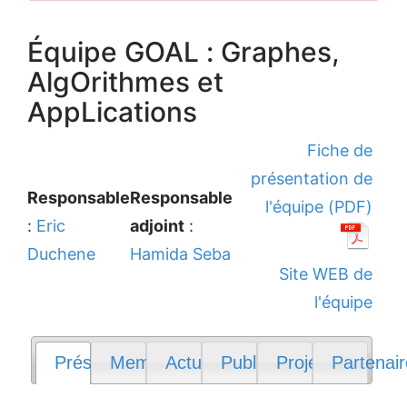
Équipe GOAL : Graphes,
AlgOrithmes et
AppLications
Fiche de
présentation de
Responsable
Responsable
l'équipe (PDF)
:
Eric
adjoint
:
Duchene
Hamida Seba
Site WEB de
l'équipe
Présentation
Membres
Actualités
Publications
Projets
Partenai