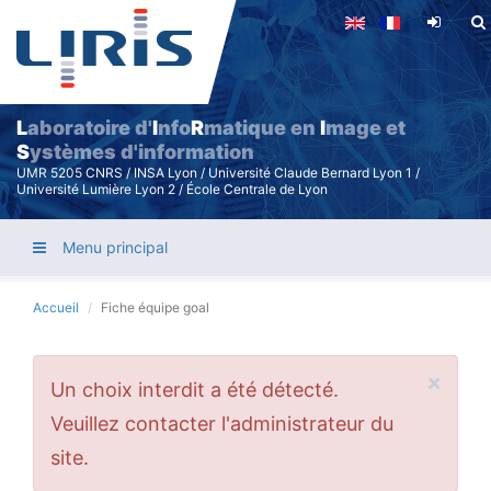
Aller
au
contenu
principal
L
aboratoire d'
I
nfo
R
matique en
I
mage et
S
ystèmes d'information
UMR 5205 CNRS / INSA Lyon / Université Claude Bernard Lyon 1 /
Université Lumière Lyon 2 / École Centrale de Lyon
Menu principal
Accueil
Fiche équipe goal
×
Message
Un choix interdit a été détecté.
d'erreur
Veuillez contacter l'administrateur du
site.