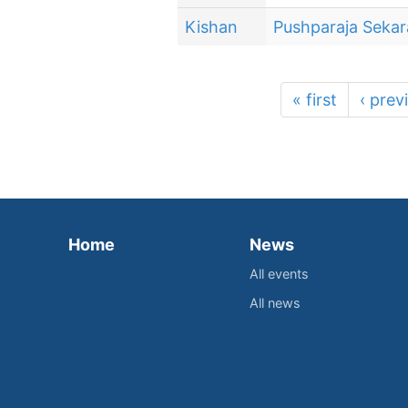
Kishan
Pushparaja Seka
« first
‹ prev
Home
News
All events
All news