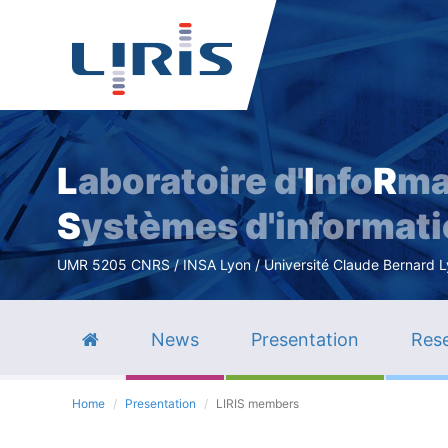
L
aboratoire d'
I
nfo
R
ma
S
ystèmes d'informat
UMR 5205 CNRS / INSA Lyon / Université Claude Bernard Lyo
News
Presentation
Rese
Home
Presentation
LIRIS members