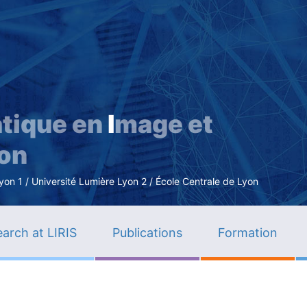
Skip
to
main
content
tique en
I
mage et
ion
n 1 / Université Lumière Lyon 2 / École Centrale de Lyon
arch at LIRIS
Publications
Formation