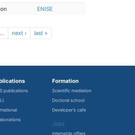
yon
ENISE
…
next ›
last »
blications
Formation
IS publications
Scientific mediation
L)
Doctoral school
rnational
Developer's cafe
laborations
Jobs
Internship offers