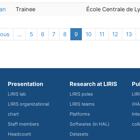
ran
Trainee
École Centrale de L
ious
…
5
6
7
8
9
10
11
12
13
Presentation
Research at LIRIS
Pu
LIRIS lab
LIRIS poles
LIR
LIRIS organizational
LIRIS teams
(HA
chart
Platforms
Inte
Staff members
Softwares (in HAL)
col
Headcount
Datasets