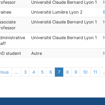
rofessor
Université Claude Bernard Lyon 1
N
rainee
Université Lumière Lyon 2
B
ssociate
Université Claude Bernard Lyon 1
N
rofessor
dministrative
Université Claude Bernard Lyon 1
N
taff
hD student
Autre
N
vious
…
3
4
5
6
7
8
9
10
11