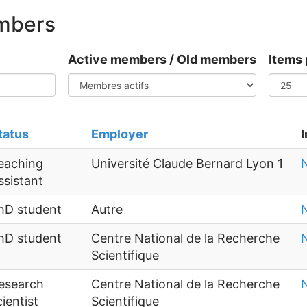
embers
Active members / Old members
Items 
tatus
Employer
eaching
Université Claude Bernard Lyon 1
N
ssistant
hD student
Autre
N
hD student
Centre National de la Recherche
N
Scientifique
esearch
Centre National de la Recherche
N
cientist
Scientifique