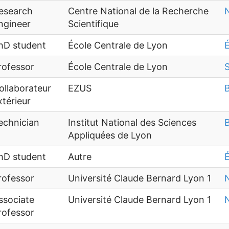
esearch
Centre National de la Recherche
N
ngineer
Scientifique
hD student
École Centrale de Lyon
É
rofessor
École Centrale de Lyon
S
ollaborateur
EZUS
B
xtérieur
echnician
Institut National des Sciences
B
Appliquées de Lyon
hD student
Autre
É
rofessor
Université Claude Bernard Lyon 1
N
ssociate
Université Claude Bernard Lyon 1
N
rofessor