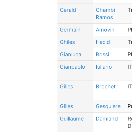
Gerald
Chambi
T
Ramos
Germain
Amovin
P
Ghiles
Hacid
T
Gianluca
Rossi
P
Gianpaolo
Iuliano
I
Gilles
Brochet
I
Gilles
Gesquiere
P
Guillaume
Damiand
R
D