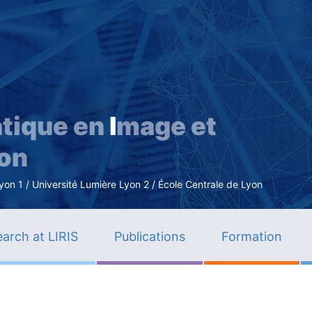
Skip
to
main
content
tique en
I
mage et
ion
n 1 / Université Lumière Lyon 2 / École Centrale de Lyon
arch at LIRIS
Publications
Formation