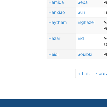
Hamida
Seba
P
Hanxiao
Sun
T
Haytham
Elghazel
A
P
Hazar
Eid
A
s
Heidi
Souibki
P
« first
‹ pre