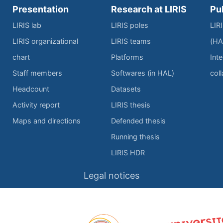
Presentation
Research at LIRIS
Pu
LIRIS lab
LIRIS poles
LIR
LIRIS organizational
LIRIS teams
(HA
chart
Platforms
Inte
Staff members
Softwares (in HAL)
col
Headcount
Datasets
Activity report
LIRIS thesis
Maps and directions
Defended thesis
Running thesis
LIRIS HDR
Legal notices