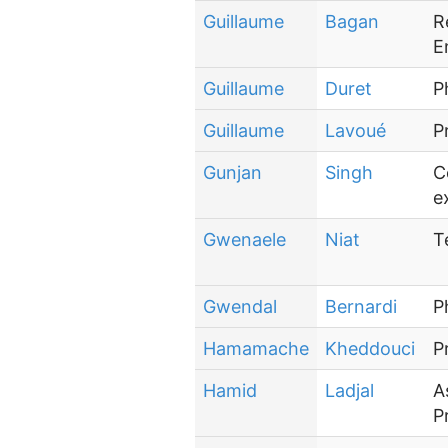
Guillaume
Bagan
R
E
Guillaume
Duret
P
Guillaume
Lavoué
P
Gunjan
Singh
C
e
Gwenaele
Niat
T
Gwendal
Bernardi
P
Hamamache
Kheddouci
P
Hamid
Ladjal
A
P