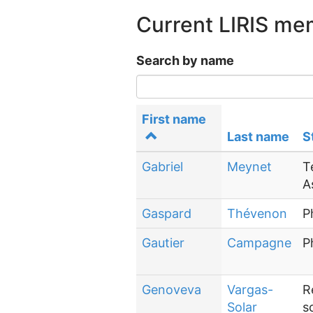
Current LIRIS m
Search by name
First name
Last name
S
Gabriel
Meynet
T
A
Gaspard
Thévenon
P
Gautier
Campagne
P
Genoveva
Vargas-
R
Solar
s