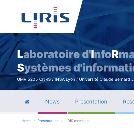
L
aboratoire d'
I
nfo
R
ma
S
ystèmes d'informat
UMR 5205 CNRS / INSA Lyon / Université Claude Bernard Lyo
News
Presentation
Rese
Home
Presentation
LIRIS members