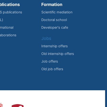
blications
Formation
IS publications
Scientific mediation
L)
Doctoral school
rnational
Developer's cafe
laborations
Jobs
Internship offers
Old internship offers
Job offers
Old job offers