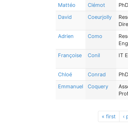
Mattéo
Clémot
PhD
David
Coeurjolly
Res
Dir
Adrien
Como
Res
Eng
Françoise
Conil
IT 
Chloé
Conrad
PhD
Emmanuel
Coquery
Ass
Pro
« first
‹ 