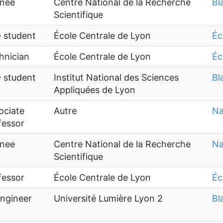
inee
Centre National de la Recherche
Bl
Scientifique
 student
École Centrale de Lyon
Éc
hnician
École Centrale de Lyon
Éc
 student
Institut National des Sciences
Bl
Appliquées de Lyon
ociate
Autre
Na
fessor
inee
Centre National de la Recherche
Na
Scientifique
fessor
École Centrale de Lyon
Éc
Engineer
Université Lumière Lyon 2
Bl