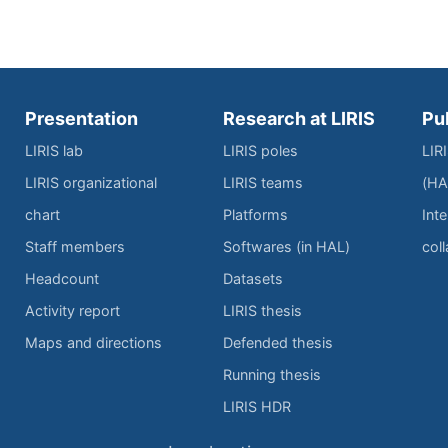
Presentation
Research at LIRIS
Pu
LIRIS lab
LIRIS poles
LIR
LIRIS organizational
LIRIS teams
(HA
chart
Platforms
Inte
Staff members
Softwares (in HAL)
col
Headcount
Datasets
Activity report
LIRIS thesis
Maps and directions
Defended thesis
Running thesis
LIRIS HDR