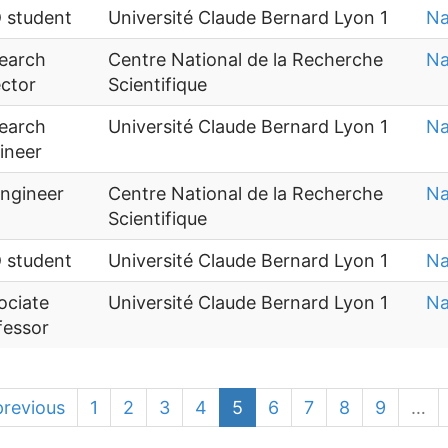
 student
Université Claude Bernard Lyon 1
Na
earch
Centre National de la Recherche
Na
ector
Scientifique
earch
Université Claude Bernard Lyon 1
Na
ineer
Engineer
Centre National de la Recherche
Na
Scientifique
 student
Université Claude Bernard Lyon 1
Na
ociate
Université Claude Bernard Lyon 1
Na
fessor
previous
1
2
3
4
5
6
7
8
9
…