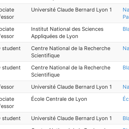
ociate
Université Claude Bernard Lyon 1
Na
fessor
Pa
ociate
Institut National des Sciences
Bl
fessor
Appliquées de Lyon
 student
Centre National de la Recherche
Na
Scientifique
 student
Centre National de la Recherche
Bl
Scientifique
fessor
Université Claude Bernard Lyon 1
Na
ociate
École Centrale de Lyon
Éc
fessor
 student
Université Claude Bernard Lyon 1
Bl