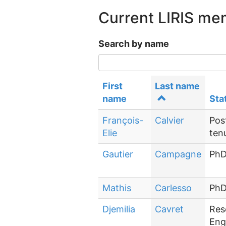
Current LIRIS m
Search by name
First
Last name
name
Sta
François-
Calvier
Pos
Elie
ten
Gautier
Campagne
PhD
Mathis
Carlesso
PhD
Djemilia
Cavret
Res
Eng