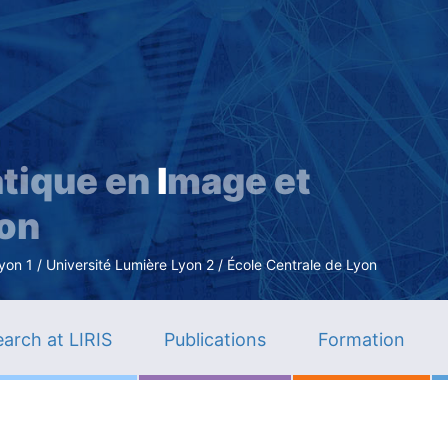
Skip
to
main
content
tique en
I
mage et
ion
n 1 / Université Lumière Lyon 2 / École Centrale de Lyon
arch at LIRIS
Publications
Formation