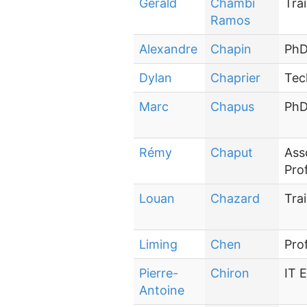
Gerald
Chambi
Tra
Ramos
Alexandre
Chapin
PhD
Dylan
Chaprier
Tec
Marc
Chapus
PhD
Rémy
Chaput
Ass
Pro
Louan
Chazard
Tra
Liming
Chen
Pro
Pierre-
Chiron
IT 
Antoine