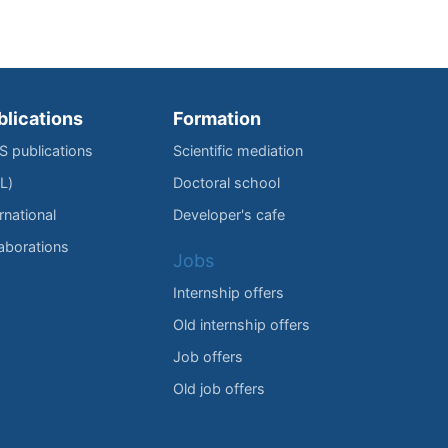
blications
Formation
IS publications
Scientific mediation
L)
Doctoral school
rnational
Developer's cafe
laborations
Jobs
Internship offers
Old internship offers
Job offers
Old job offers