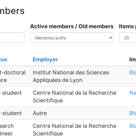
embers
Active members / Old members
Items 
tus
Employer
Im
t-doctoral
Institut National des Sciences
Bl
ure
Appliquées de Lyon
 student
Centre National de la Recherche
Na
Scientifique
 student
Autre
Bl
earch
Centre National de la Recherche
Bl
ineer
Scientifique