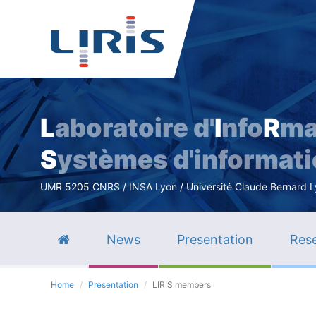
L
aboratoire d'
I
nfo
R
ma
S
ystèmes d'informat
UMR 5205 CNRS / INSA Lyon / Université Claude Bernard Lyo
News
Presentation
Rese
Home
Presentation
LIRIS members