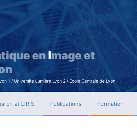
Skip
to
main
content
tique en
I
mage et
ion
n 1 / Université Lumière Lyon 2 / École Centrale de Lyon
arch at LIRIS
Publications
Formation