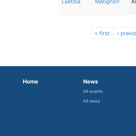
Laetitia
Matignon
A
« first
‹ previ
Home
News
All events
All news