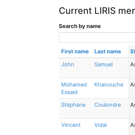
Current LIRIS m
Search by name
First name
Last name
S
John
Samuel
A
Mohamed
Khanouche
A
Essaid
Stéphane
Coulondre
A
Vincent
Vidal
A