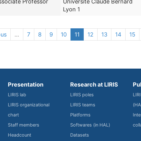
ssociate Professor
Université Claude Bernard
Lyon 1
ous
…
7
8
9
10
11
12
13
14
15
Presentation
Research at LIRIS
Pu
LIRIS lab
LIRIS poles
LIR
LIRIS organizational
LIRIS teams
(HA
chart
Platforms
Inte
Staff members
Softwares (in HAL)
col
Headcount
Datasets