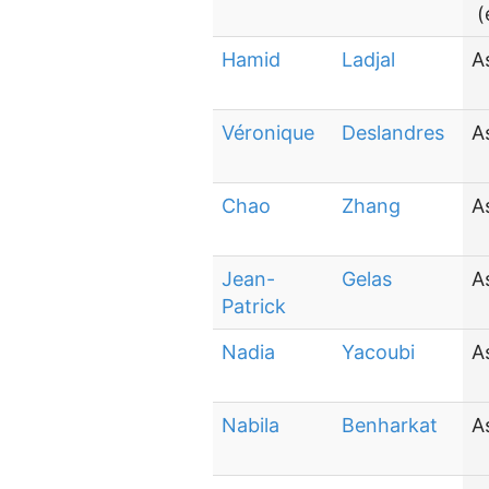
(
Hamid
Ladjal
A
Véronique
Deslandres
A
Chao
Zhang
A
Jean-
Gelas
A
Patrick
Nadia
Yacoubi
A
Nabila
Benharkat
A