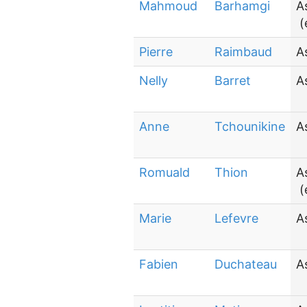
Mahmoud
Barhamgi
A
(
Pierre
Raimbaud
A
Nelly
Barret
A
Anne
Tchounikine
A
Romuald
Thion
A
(
Marie
Lefevre
A
Fabien
Duchateau
A