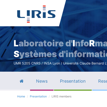
L
aboratoire d'
I
nfo
R
ma
S
ystèmes d'informat
UMR 5205 CNRS / INSA Lyon / Université Claude Bernard Lyo
News
Presentation
Rese
Home
Presentation
LIRIS members