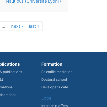
Nautibus (Université Lyon1)
…
next ›
last »
blications
Formation
IS publications
Scientific mediation
L)
Doctoral school
rnational
Developer's cafe
laborations
Jobs
Internship offers