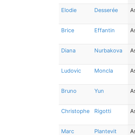
Elodie
Desserée
A
Brice
Effantin
A
Diana
Nurbakova
A
Ludovic
Moncla
A
Bruno
Yun
A
Christophe
Rigotti
A
Marc
Plantevit
A